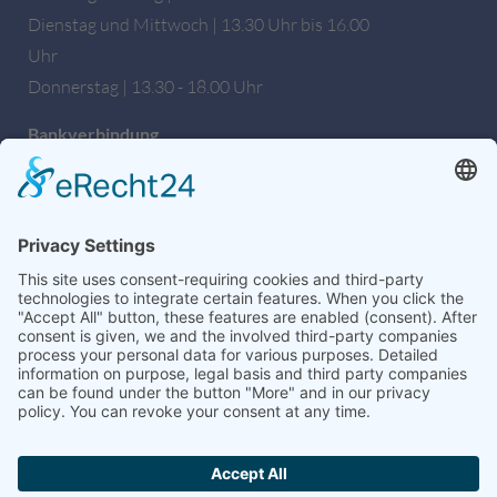
Dienstag und Mittwoch | 13.30 Uhr bis 16.00
Uhr
Donnerstag | 13.30 - 18.00 Uhr
Bankverbindung
Sparkasse Hochfranken
IBAN: DE27 7805 0000 0222 1672 56
BIC: BYLADEM1HOF
Wir sind auch auf Facebook!
weitere Informationen & Links