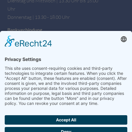
Dienstag und Mittwoch | 13.30 Uhr bis 16.00
Uhr
Donnerstag | 13.30 - 18.00 Uhr
Bankverbindung
Sparkasse Hochfranken
IBAN: DE27 7805 0000 0222 1672 56
BIC: BYLADEM1HOF
Wir sind auch auf Facebook!
weitere Informationen & Links
Hochschulseelsorge
Dekanat Hof