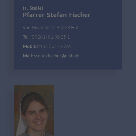
(1. Stelle)
Pfarrer Stefan Fischer
Von-Mann-Str. 4, 95028 Hof
Tel.
(09281) 81 80 25 1
Mobil:
0151 2017 6769
Mail:
stefan.fischer@elkb.de