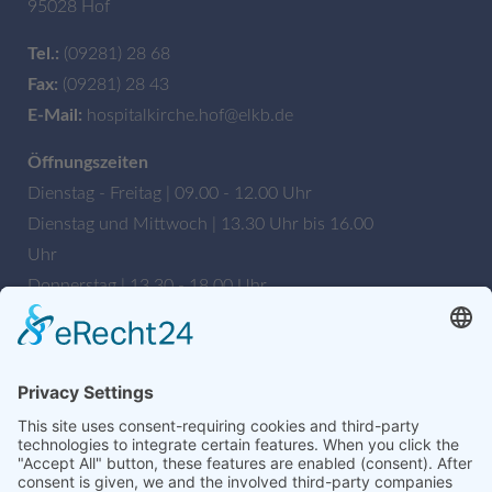
95028 Hof
Tel.:
(09281) 28 68
Fax:
(09281) 28 43
E-Mail:
hospitalkirche.hof@elkb.de
Öffnungszeiten
Dienstag - Freitag | 09.00 - 12.00 Uhr
Dienstag und Mittwoch | 13.30 Uhr bis 16.00
Uhr
Donnerstag | 13.30 - 18.00 Uhr
Bankverbindung
Sparkasse Hochfranken
IBAN: DE27 7805 0000 0222 1672 56
BIC: BYLADEM1HOF
Wir sind auch auf Facebook!