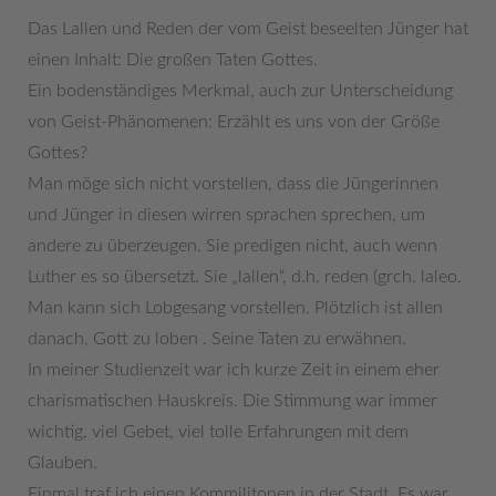
Das Lallen und Reden der vom Geist beseelten Jünger hat
einen Inhalt: Die großen Taten Gottes.
Ein bodenständiges Merkmal, auch zur Unterscheidung
von Geist-Phänomenen: Erzählt es uns von der Größe
Gottes?
Man möge sich nicht vorstellen, dass die Jüngerinnen
und Jünger in diesen wirren sprachen sprechen, um
andere zu überzeugen. Sie predigen nicht, auch wenn
Luther es so übersetzt. Sie „lallen“, d.h. reden (grch. laleo.
Man kann sich Lobgesang vorstellen. Plötzlich ist allen
danach, Gott zu loben . Seine Taten zu erwähnen.
In meiner Studienzeit war ich kurze Zeit in einem eher
charismatischen Hauskreis. Die Stimmung war immer
wichtig, viel Gebet, viel tolle Erfahrungen mit dem
Glauben.
Einmal traf ich einen Kommilitonen in der Stadt. Es war