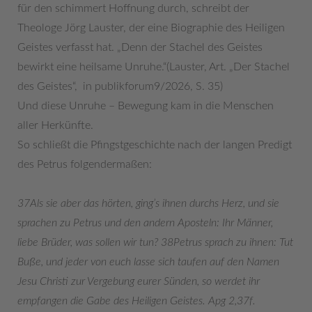
für den schimmert Hoffnung durch, schreibt der
Theologe Jörg Lauster, der eine Biographie des Heiligen
Geistes verfasst hat. „Denn der Stachel des Geistes
bewirkt eine heilsame Unruhe.“(Lauster, Art. „Der Stachel
des Geistes“, in publikforum9/2026, S. 35)
Und diese Unruhe – Bewegung kam in die Menschen
aller Herkünfte.
So schließt die Pfingstgeschichte nach der langen Predigt
des Petrus folgendermaßen:
37
Als sie aber das hörten, ging’s ihnen durchs Herz, und sie
sprachen zu Petrus und den andern Aposteln: Ihr Männer,
liebe Brüder, was sollen wir tun?
38
Petrus sprach zu ihnen: Tut
Buße, und jeder von euch lasse sich taufen auf den Namen
Jesu Christi zur Vergebung eurer Sünden, so werdet ihr
empfangen die Gabe des Heiligen Geistes. Apg 2,37f.