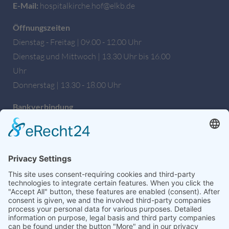
E-Mail:
hospitalkirche.hof@elkb.de
Öffnungszeiten
Dienstag - Freitag | 09.00 - 12.00 Uhr
Dienstag und Mittwoch | 13.30 Uhr bis 16.00
Uhr
Donnerstag | 13.30 - 18.00 Uhr
Bankverbindung
Sparkasse Hochfranken
IBAN: DE27 7805 0000 0222 1672 56
BIC: BYLADEM1HOF
Wir sind auch auf Facebook!