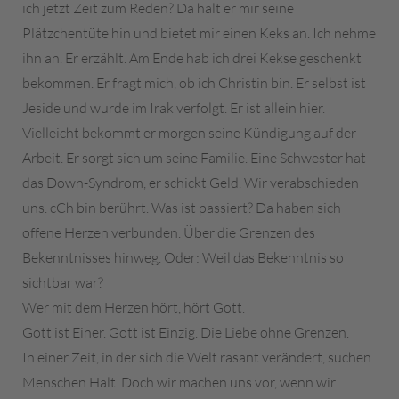
ich jetzt Zeit zum Reden? Da hält er mir seine
Plätzchentüte hin und bietet mir einen Keks an. Ich nehme
ihn an. Er erzählt. Am Ende hab ich drei Kekse geschenkt
bekommen. Er fragt mich, ob ich Christin bin. Er selbst ist
Jeside und wurde im Irak verfolgt. Er ist allein hier.
Vielleicht bekommt er morgen seine Kündigung auf der
Arbeit. Er sorgt sich um seine Familie. Eine Schwester hat
das Down-Syndrom, er schickt Geld. Wir verabschieden
uns. cCh bin berührt. Was ist passiert? Da haben sich
offene Herzen verbunden. Über die Grenzen des
Bekenntnisses hinweg. Oder: Weil das Bekenntnis so
sichtbar war?
Wer mit dem Herzen hört, hört Gott.
Gott ist Einer. Gott ist Einzig. Die Liebe ohne Grenzen.
In einer Zeit, in der sich die Welt rasant verändert, suchen
Menschen Halt. Doch wir machen uns vor, wenn wir