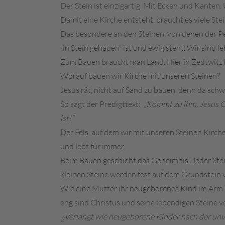
Der Stein ist einzigartig. Mit Ecken und Kanten.
Damit eine Kirche entsteht, braucht es viele St
Das besondere an den Steinen, von denen der Pet
„in Stein gehauen“ ist und ewig steht. Wir sind 
Zum Bauen braucht man Land. Hier in Zedtwitz ha
Worauf bauen wir Kirche mit unseren Steinen?
Jesus rät, nicht auf Sand zu bauen, denn da sch
So sagt der Predigttext:
„Kommt zu ihm, Jesus C
ist!“
Der Fels, auf dem wir mit unseren Steinen Kirche 
und lebt für immer.
Beim Bauen geschieht das Geheimnis: Jeder Stein,
kleinen Steine werden fest auf dem Grundstein ve
Wie eine Mutter ihr neugeborenes Kind im Arm hält
eng sind Christus und seine lebendigen Steine 
Verlangt wie neugeborene Kinder nach der unve
2