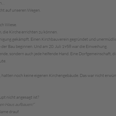
en…
icht auf unseren Wegen.
och Wiese.
n, die Kirche errichten zu können.
igung gekämpft. Einen Kirchbauverein gegründet und unermüdli
 der Bau beginnen. Und am 20. Juli 1958 war die Einweihung.
Spende, sondern auch jede helfende Hand. Eine Dorfgemeinschaft, 
ute.
t, hatten noch keine eigenen Kirchengebäude. Das war nicht erwün
pt nicht angesagt ist?
igen Haus aufbauen!“
Name drauf.