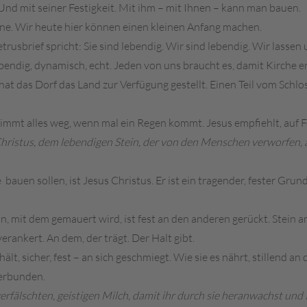
 Und mit seiner Festigkeit. Mit ihm – mit Ihnen – kann man bauen.
eine. Wir heute hier können einen kleinen Anfang machen.
rusbrief spricht: Sie sind lebendig. Wir sind lebendig. Wir lass
lebendig, dynamisch, echt. Jeden von uns braucht es, damit Kirche e
t das Dorf das Land zur Verfügung gestellt. Einen Teil vom Schlo
wimmt alles weg, wenn mal ein Regen kommt. Jesus empfiehlt, auf F
hristus, dem lebendigen Stein, der von den Menschen verworfen,
bauen sollen, ist Jesus Christus. Er ist ein tragender, fester Grund
 mit dem gemauert wird, ist fest an den anderen gerückt. Stein an 
rankert. An dem, der trägt. Der Halt gibt.
, sicher, fest – an sich geschmiegt. Wie sie es nährt, stillend an 
verbunden.
rfälschten, geistigen Milch, damit ihr durch sie heranwachst und 