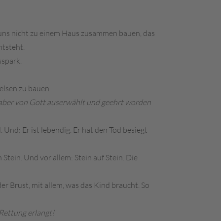
en uns nicht zu einem Haus zusammen bauen, das
ntsteht.
sspark.
elsen zu bauen.
 aber von Gott auserwählt und geehrt worden
. Und: Er ist lebendig. Er hat den Tod besiegt
Stein. Und vor allem: Stein auf Stein. Die
der Brust, mit allem, was das Kind braucht. So
Rettung erlangt!