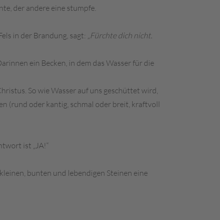
Kante, der andere eine stumpfe.
Fels in der Brandung, sagt:
„Fürchte dich nicht.
 Darinnen ein Becken, in dem das Wasser für die
Christus. So wie Wasser auf uns geschüttet wird,
n (rund oder kantig, schmal oder breit, kraftvoll
twort ist „JA!“
n kleinen, bunten und lebendigen Steinen eine