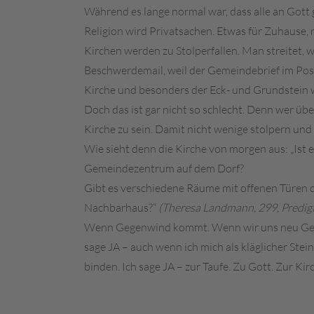
Während es lange normal war, dass alle an Gott 
Religion wird Privatsachen. Etwas für Zuhause, ni
Kirchen werden zu Stolperfallen. Man streitet, 
Beschwerdemail, weil der Gemeindebrief im Post
Kirche und besonders der Eck- und Grundstein 
Doch das ist gar nicht so schlecht. Denn wer übe
Kirche zu sein. Damit nicht wenige stolpern u
Wie sieht denn die Kirche von morgen aus: „Ist e
Gemeindezentrum auf dem Dorf?
Gibt es verschiedene Räume mit offenen Türen 
Nachbarhaus?“
(Theresa Landmann, 299, Predigt
Wenn Gegenwind kommt. Wenn wir uns neu Gedank
sage JA – auch wenn ich mich als kläglicher Stei
binden. Ich sage JA – zur Taufe. Zu Gott. Zur Ki