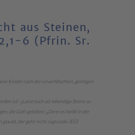
cht aus Steinen,
,1-6 (Pfrin. Sr.
ne Kinder nach der unverfälschten, geistigen
rden ist!
Lasst euch als lebendige Steine zu
5
gen, die Gott gefallen!
Denn es heißt in der
6
hn glaubt, der geht nicht zugrunde. (EÜ)