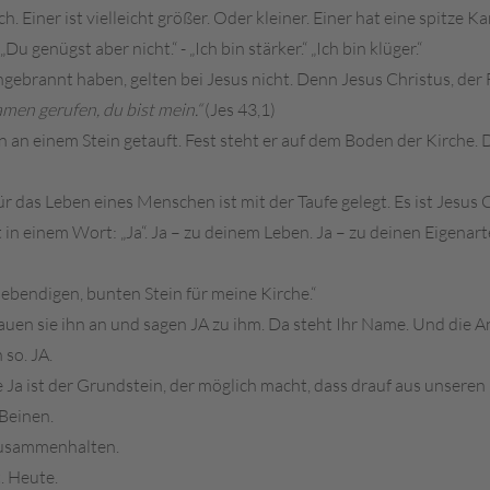
ch. Einer ist vielleicht größer. Oder kleiner. Einer hat eine spitze 
Du genügst aber nicht.“ - „Ich bin stärker.“ „Ich bin klüger.“
ingebrannt haben, gelten bei Jesus nicht. Denn Jesus Christus, der 
amen gerufen, du bist mein.“
(Jes 43,1)
hen an einem Stein getauft. Fest steht er auf dem Boden der Kirche.
ür das Leben eines Menschen ist mit der Taufe gelegt. Es ist Jesus 
n einem Wort: „Ja“. Ja – zu deinem Leben. Ja – zu deinen Eigenarte
s lebendigen, bunten Stein für meine Kirche.“
uen sie ihn an und sagen JA zu ihm. Da steht Ihr Name. Und die An
 so. JA.
ße Ja ist der Grundstein, der möglich macht, dass drauf aus unsere
 Beinen.
zusammenhalten.
. Heute.