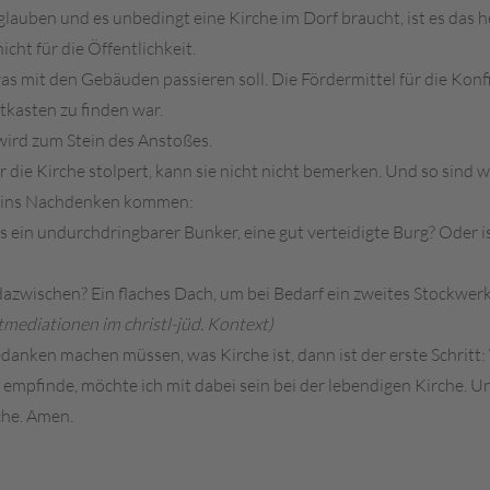
glauben und es unbedingt eine Kirche im Dorf braucht, ist es das h
cht für die Öffentlichkeit.
was mit den Gebäuden passieren soll. Die Fördermittel für die Ko
kasten zu finden war.
wird zum Stein des Anstoßes.
r die Kirche stolpert, kann sie nicht nicht bemerken. Und so sind w
nd ins Nachdenken kommen:
s ein undurchdringbarer Bunker, eine gut verteidigte Burg? Oder is
dazwischen? Ein flaches Dach, um bei Bedarf ein zweites Stockwe
mediationen im christl-jüd. Kontext)
en machen müssen, was Kirche ist, dann ist der erste Schritt: W
n empfinde, möchte ich mit dabei sein bei der lebendigen Kirche. 
rche. Amen.