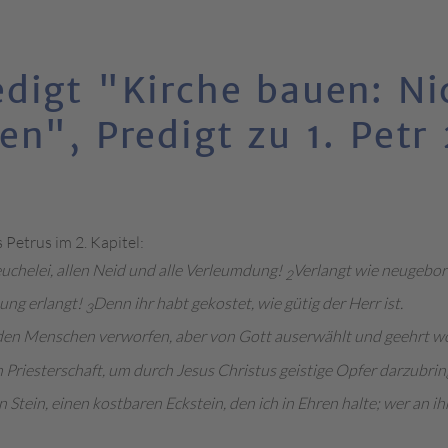
digt "Kirche bauen: Ni
n", Predigt zu 1. Petr 2
 Petrus im 2. Kapitel:
Heuchelei, allen Neid und alle Verleumdung!
Verlangt wie neugebore
2
tung erlangt!
Denn ihr habt gekostet, wie gütig der Herr ist.
3
den Menschen verworfen, aber von Gott auserwählt und geehrt wo
 Priesterschaft, um durch Jesus Christus geistige Opfer darzubrin
en Stein, einen kostbaren Eckstein, den ich in Ehren halte; wer an i