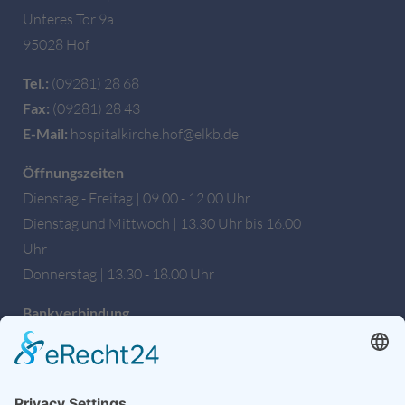
Unteres Tor 9a
95028 Hof
Tel.:
(09281) 28 68
Fax:
(09281) 28 43
E-Mail:
hospitalkirche.hof@elkb.de
Öffnungszeiten
Dienstag - Freitag | 09.00 - 12.00 Uhr
Dienstag und Mittwoch | 13.30 Uhr bis 16.00
Uhr
Donnerstag | 13.30 - 18.00 Uhr
Bankverbindung
Sparkasse Hochfranken
IBAN: DE27 7805 0000 0222 1672 56
BIC: BYLADEM1HOF