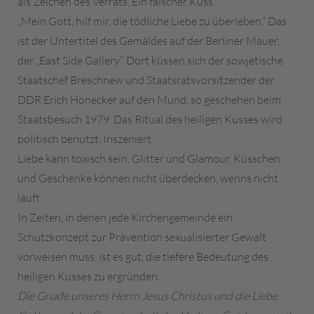
als Zeichen des Verrats. Ein falscher Kuss.
„Mein Gott, hilf mir, die tödliche Liebe zu überleben.“ Das
ist der Untertitel des Gemäldes auf der Berliner Mauer,
der „East Side Gallery“. Dort küssen sich der sowjetische
Staatschef Breschnew und Staatsratsvorsitzender der
DDR Erich Honecker auf den Mund, so geschehen beim
Staatsbesuch 1979. Das Ritual des heiligen Kusses wird
politisch benutzt. Inszeniert.
Liebe kann toxisch sein. Glitter und Glamour, Küsschen
und Geschenke können nicht überdecken, wenns nicht
läuft.
In Zeiten, in denen jede Kirchengemeinde ein
Schutzkonzept zur Prävention sexualisierter Gewalt
vorweisen muss, ist es gut, die tiefere Bedeutung des
heiligen Kusses zu ergründen.
Die Gnade unseres Herrn Jesus Christus und die Liebe