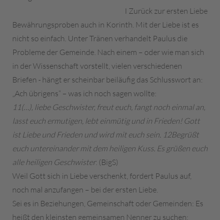
I Zurück zur ersten Liebe
Bewährungsproben auch in Korinth. Mit der Liebe ist es
nicht so einfach. Unter Tränen verhandelt Paulus die
Probleme der Gemeinde. Nach einem – oder wie man sich
in der Wissenschaft vorstellt, vielen verschiedenen
Briefen - hängt er scheinbar beiläufig das Schlusswort an:
„Ach übrigens“ – was ich noch sagen wollte:
11
(…), liebe Geschwister, freut euch, fangt noch einmal an,
lasst euch ermutigen, lebt einmütig und in Frieden! Gott
ist Liebe und Frieden
und wird mit euch sein. 12Begrüßt
euch untereinander mit dem heiligen
Kuss. Es grüßen euch
alle heiligen
Geschwister
. (BigS)
Weil Gott sich in Liebe verschenkt, fordert Paulus auf,
noch mal anzufangen – bei der ersten Liebe.
Sei es in Beziehungen, Gemeinschaft oder Gemeinden: Es
heißt den kleinsten gemeinsamen Nenner zu suchen: