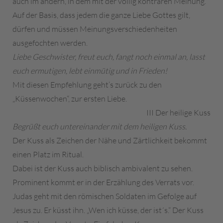
auch im andern, in dem mit der völlig konträren Meinung.
Auf der Basis, dass jedem die ganze Liebe Gottes gilt,
dürfen und müssen Meinungsverschiedenheiten
ausgefochten werden.
Liebe Geschwister, freut euch, fangt noch einmal an, lasst
euch ermutigen, lebt einmütig und in Frieden!
Mit diesen Empfehlung geht’s zurück zu den
„Küssenwochen“, zur ersten Liebe.
III Der heilige Kuss
Begrüßt euch untereinander mit dem heiligen
Kuss.
Der Kuss als Zeichen der Nähe und Zärtlichkeit bekommt
einen Platz im Ritual.
Dabei ist der Kuss auch biblisch ambivalent zu sehen.
Prominent kommt er in der Erzählung des Verrats vor.
Judas geht mit den römischen Soldaten im Gefolge auf
Jesus zu. Er küsst ihn. „Wen ich küsse, der ist´s.“ Der Kuss