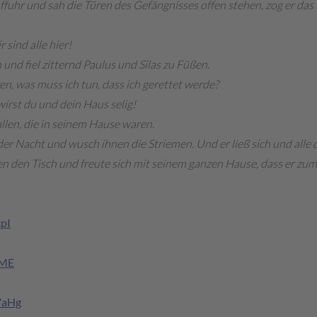
ffuhr und sah die Türen des Gefängnisses offen stehen, zog er das 
r sind alle hier!
 und fiel zitternd Paulus und Silas zu Füßen.
en, was muss ich tun, dass ich gerettet werde?
wirst du und dein Haus selig!
llen, die in seinem Hause waren.
er Nacht und wusch ihnen die Striemen. Und er ließ sich und alle 
hnen den Tisch und freute sich mit seinem ganzen Hause, dass er 
pI
zME
7aHg