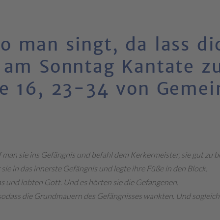
 man singt, da lass di
t am Sonntag Kantate z
te 16, 23-34 von Gemei
 man sie ins Gefängnis und befahl dem Kerkermeister, sie gut zu 
 sie in das innerste Gefängnis und legte ihre Füße in den Block.
s und lobten Gott. Und es hörten sie die Gefangenen.
sodass die Grundmauern des Gefängnisses wankten. Und sogleich öf