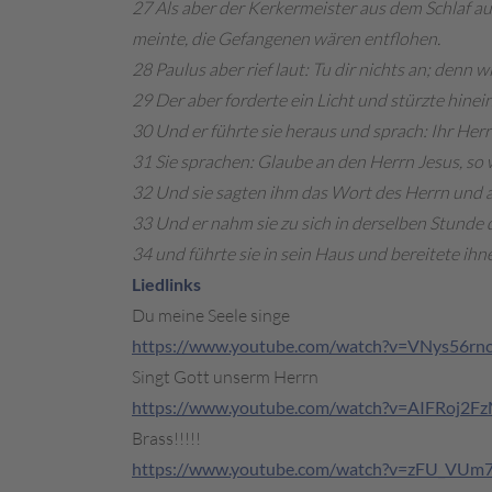
27 Als aber der Kerkermeister aus dem Schlaf au
meinte, die Gefangenen wären entflohen.
28 Paulus aber rief laut: Tu dir nichts an; denn wi
29 Der aber forderte ein Licht und stürzte hinein
30 Und er führte sie heraus und sprach: Ihr Herr
31 Sie sprachen: Glaube an den Herrn Jesus, so 
32 Und sie sagten ihm das Wort des Herrn und a
33 Und er nahm sie zu sich in derselben Stunde d
34 und führte sie in sein Haus und bereitete i
Liedlinks
Du meine Seele singe
https://www.youtube.com/watch?v=VNys56rnc
Singt Gott unserm Herrn
https://www.youtube.com/watch?v=AIFRoj2F
Brass!!!!!
https://www.youtube.com/watch?v=zFU_VUm