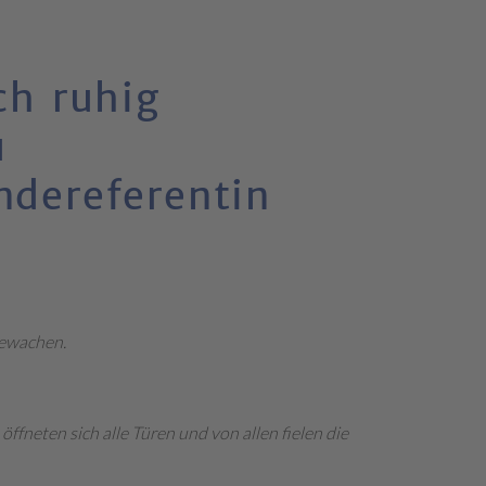
ch ruhig
u
ndereferentin
bewachen.
fneten sich alle Türen und von allen fielen die