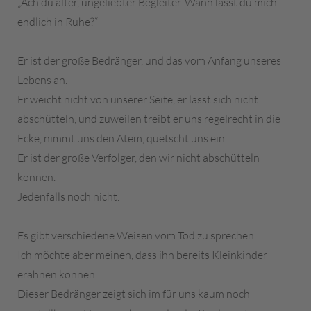
„Ach du alter, ungeliebter Begleiter. Wann lässt du mich
endlich in Ruhe?“
Er ist der große Bedränger, und das vom Anfang unseres
Lebens an.
Er weicht nicht von unserer Seite, er lässt sich nicht
abschütteln, und zuweilen treibt er uns regelrecht in die
Ecke, nimmt uns den Atem, quetscht uns ein.
Er ist der große Verfolger, den wir nicht abschütteln
können.
Jedenfalls noch nicht.
Es gibt verschiedene Weisen vom Tod zu sprechen.
Ich möchte aber meinen, dass ihn bereits Kleinkinder
erahnen können.
Dieser Bedränger zeigt sich im für uns kaum noch