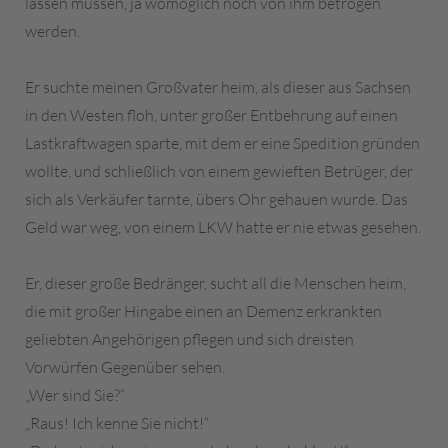
lassen müssen, ja womöglich noch von ihm betrogen
werden.
Er suchte meinen Großvater heim, als dieser aus Sachsen
in den Westen floh, unter großer Entbehrung auf einen
Lastkraftwagen sparte, mit dem er eine Spedition gründen
wollte, und schließlich von einem gewieften Betrüger, der
sich als Verkäufer tarnte, übers Ohr gehauen wurde. Das
Geld war weg, von einem LKW hatte er nie etwas gesehen.
Er, dieser große Bedränger, sucht all die Menschen heim,
die mit großer Hingabe einen an Demenz erkrankten
geliebten Angehörigen pflegen und sich dreisten
Vorwürfen Gegenüber sehen.
„Wer sind Sie?“
„Raus! Ich kenne Sie nicht!“