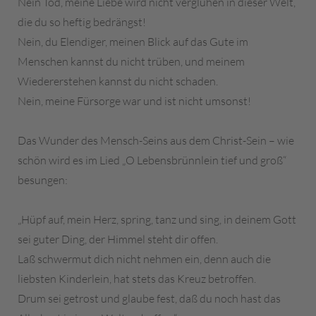
Nein Tod, meine Liebe wird nicht verglühen in dieser Welt,
die du so heftig bedrängst!
Nein, du Elendiger, meinen Blick auf das Gute im
Menschen kannst du nicht trüben, und meinem
Wiedererstehen kannst du nicht schaden.
Nein, meine Fürsorge war und ist nicht umsonst!
Das Wunder des Mensch-Seins aus dem Christ-Sein – wie
schön wird es im Lied „O Lebensbrünnlein tief und groß“
besungen:
„Hüpf auf, mein Herz, spring, tanz und sing, in deinem Gott
sei guter Ding, der Himmel steht dir offen.
Laß schwermut dich nicht nehmen ein, denn auch die
liebsten Kinderlein, hat stets das Kreuz betroffen.
Drum sei getrost und glaube fest, daß du noch hast das