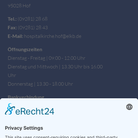
95028 Hof
Tel.:
(09281) 28 68
Fax:
(09281) 28 43
E-Mail:
hospitalkirche.hof@elkb.de
Öffnungszeiten
Dienstag - Freitag | 09.00 - 12.00 Uhr
Dienstag und Mittwoch | 13.30 Uhr bis 16.00
Uhr
Donnerstag | 13.30 - 18.00 Uhr
Bankverbindung
Sparkasse Hochfranken
IBAN: DE27 7805 0000 0222 1672 56
BIC: BYLADEM1HOF
Wir sind auch auf Facebook!