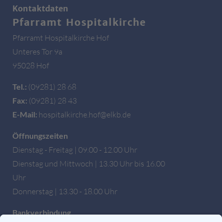
Kontaktdaten
Pfarramt Hospitalkirche
Pfarramt Hospitalkirche Hof
Unteres Tor 9a
95028 Hof
Tel.:
(09281) 28 68
Fax:
(09281) 28 43
E-Mail:
hospitalkirche.hof@elkb.de
Öffnungszeiten
Dienstag - Freitag | 09.00 - 12.00 Uhr
Dienstag und Mittwoch | 13.30 Uhr bis 16.00
Uhr
Donnerstag | 13.30 - 18.00 Uhr
Bankverbindung