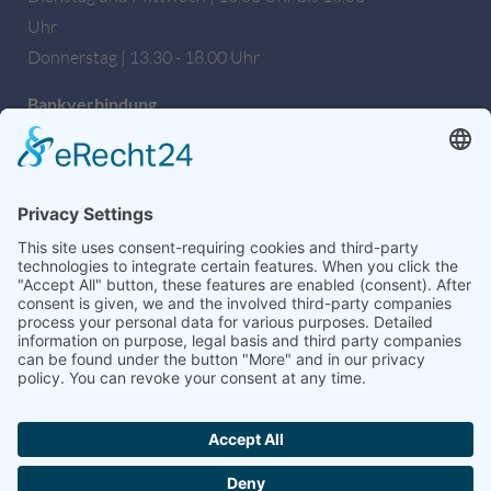
Uhr
Donnerstag | 13.30 - 18.00 Uhr
Bankverbindung
Sparkasse Hochfranken
IBAN: DE27 7805 0000 0222 1672 56
BIC: BYLADEM1HOF
Wir sind auch auf Facebook!
weitere Informationen & Links
Hochschulseelsorge
Dekanat Hof