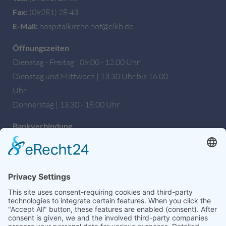
Fax:
(09281) 28 43
E-Mail:
hospitalkirche.hof@elkb.de
Öffnungszeiten
Dienstag - Freitag | 09.00 - 12.00 Uhr
Dienstag und Mittwoch | 13.30 Uhr bis 16.00
Uhr
Donnerstag | 13.30 - 18.00 Uhr
Bankverbindung
Sparkasse Hochfranken
IBAN: DE27 7805 0000 0222 1672 56
BIC: BYLADEM1HOF
Wir sind auch auf Facebook!