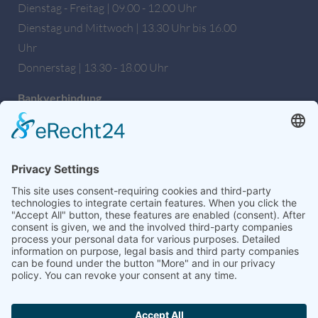
Dienstag - Freitag | 09.00 - 12.00 Uhr
Dienstag und Mittwoch | 13.30 Uhr bis 16.00
Uhr
Donnerstag | 13.30 - 18.00 Uhr
Bankverbindung
Sparkasse Hochfranken
IBAN: DE27 7805 0000 0222 1672 56
BIC: BYLADEM1HOF
Wir sind auch auf Facebook!
weitere Informationen & Links