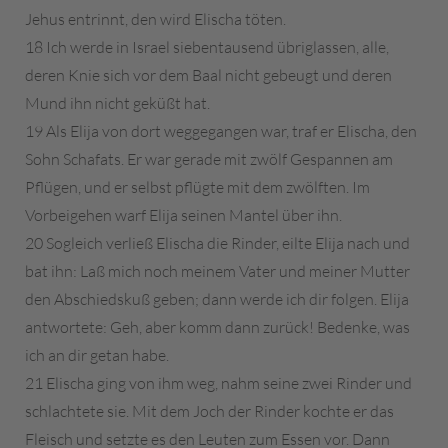
Jehus entrinnt, den wird Elischa töten.
18 Ich werde in Israel siebentausend übriglassen, alle,
deren Knie sich vor dem Baal nicht gebeugt und deren
Mund ihn nicht geküßt hat.
19 Als Elija von dort weggegangen war, traf er Elischa, den
Sohn Schafats. Er war gerade mit zwölf Gespannen am
Pflügen, und er selbst pflügte mit dem zwölften. Im
Vorbeigehen warf Elija seinen Mantel über ihn.
20 Sogleich verließ Elischa die Rinder, eilte Elija nach und
bat ihn: Laß mich noch meinem Vater und meiner Mutter
den Abschiedskuß geben; dann werde ich dir folgen. Elija
antwortete: Geh, aber komm dann zurück! Bedenke, was
ich an dir getan habe.
21 Elischa ging von ihm weg, nahm seine zwei Rinder und
schlachtete sie. Mit dem Joch der Rinder kochte er das
Fleisch und setzte es den Leuten zum Essen vor. Dann