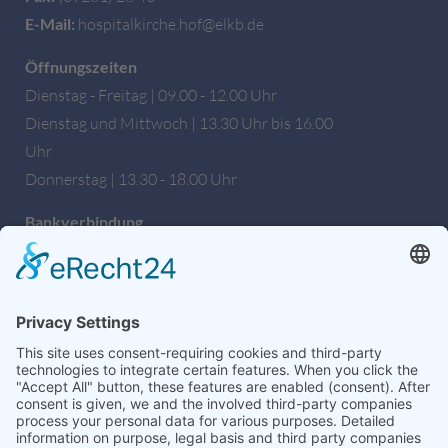
E-Mail:
hospitalkirche.hof@elkb.de
Öffnungszeiten
Dienstag - Freitag | 09.00 - 12.00 Uhr
Dienstag und Mittwoch | 13.30 Uhr bis 16.00
Uhr
Donnerstag | 13.30 - 18.00 Uhr
Bankverbindung
Sparkasse Hochfranken
IBAN: DE27 7805 0000 0222 1672 56
BIC: BYLADEM1HOF
Wir sind auch auf Facebook!