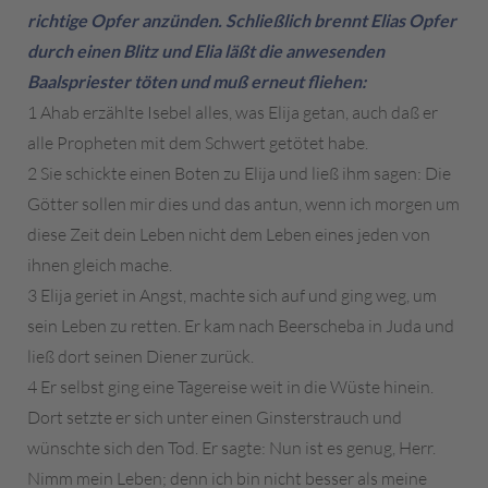
richtige Opfer anzünden. Schließlich brennt Elias Opfer
durch einen Blitz und Elia läßt die anwesenden
Baalspriester töten und muß erneut fliehen:
1 Ahab erzählte Isebel alles, was Elija getan, auch daß er
alle Propheten mit dem Schwert getötet habe.
2 Sie schickte einen Boten zu Elija und ließ ihm sagen: Die
Götter sollen mir dies und das antun, wenn ich morgen um
diese Zeit dein Leben nicht dem Leben eines jeden von
ihnen gleich mache.
3 Elija geriet in Angst, machte sich auf und ging weg, um
sein Leben zu retten. Er kam nach Beerscheba in Juda und
ließ dort seinen Diener zurück.
4 Er selbst ging eine Tagereise weit in die Wüste hinein.
Dort setzte er sich unter einen Ginsterstrauch und
wünschte sich den Tod. Er sagte: Nun ist es genug, Herr.
Nimm mein Leben; denn ich bin nicht besser als meine