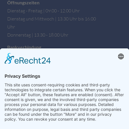
Öffnungszeiten
Dienstag - Freitag | 09.00 - 12.00 Uhr
Dienstag und Mittwoch | 13.30 Uhr bis 16.00
Uhr
Donnerstag | 13.30 - 18.00 Uhr
Bankverbindung
Sparkasse Hochfranken
IBAN: DE27 7805 0000 0222 1672 56
BIC: BYLADEM1HOF
Wir sind auch auf Facebook!
weitere Informationen & Links