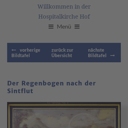
Willkommen in der
Hospitalkirche Hof
Menü
vorherige
zurück zur
nächste
Bildtafel
Übersicht
Bildtafel
Der Regenbogen nach der
Sintflut